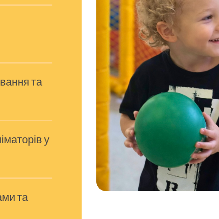
ування та
іматорів у
ами та