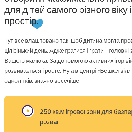
для дітей самого різного віку 
простір.
Тут все влаштовано так, щоб дитина могла провес
цілісінький день. Адже гратися і грати – головні
Вашого малюка. За допомогою активних ігор він 
розвивається і росте. Ну а в центрі «Бешкетвілл
однолітків, значно веселіше!
250 кв.м ігрової зони для безп
розваг