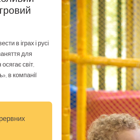
ігровий
ти в іграх і русі
 заняття для
осягає світ,
ь», в компанії
ерервних