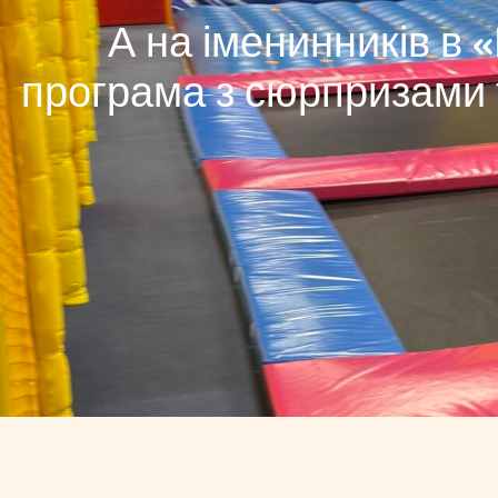
А на іменинників в 
програма з сюрпризами т