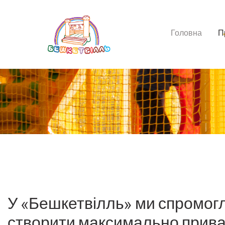
Головна
П
У «Бешкетвілль» ми спромог
створити максимально прив