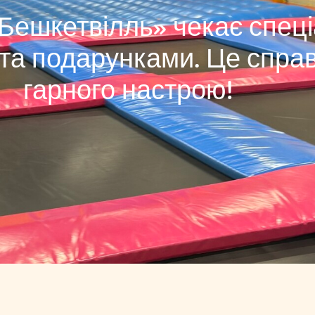
«Бешкетвілль» чекає спец
а подарунками. Це справж
гарного настрою!