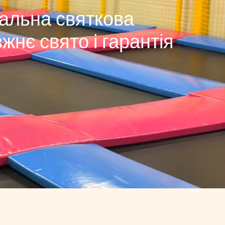
іальна святкова
нє свято і гарантія