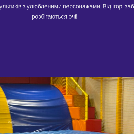
ьтиків з улюбленими персонажами. Від ігор, заб
розбігаються очі!